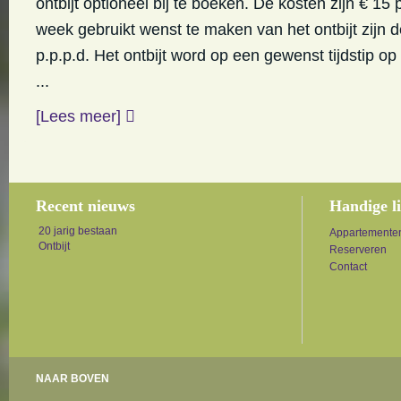
ontbijt optioneel bij te boeken. De kosten zijn € 15 
week gebruikt wenst te maken van het ontbijt zijn 
p.p.p.d. Het ontbijt word op een gewenst tijdstip o
...
[Lees meer]
Recent nieuws
Handige l
20 jarig bestaan
Appartemente
Ontbijt
Reserveren
Contact
NAAR BOVEN